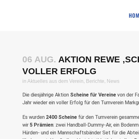
HOM
06 AUG.
AKTION REWE ‚SCH
VOLLER ERFOLG
in
Aktuelles aus dem Verein
,
Berichte
,
News
Die diesjährige Aktion
Scheine für Vereine
von der F
Jahr wieder ein voller Erfolg für den Turnverein Markg
Es wurden
2400 Scheine
für den Turnverein gesamme
wir
5 Prämien
: zwei Handball-Dummy-Air, ein Bodenma
Hürden- und ein Mannschaftsbänder Set für die Abte