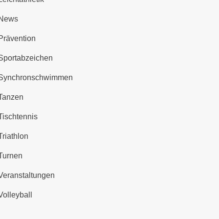
News
Prävention
Sportabzeichen
Synchronschwimmen
Tanzen
Tischtennis
Triathlon
Turnen
Veranstaltungen
Volleyball