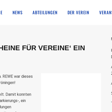
E
NEWS
ABTEILUNGEN
DER VEREIN
VERAN
EINE FÜR VEREINE‘ EIN
a. REWE war dieses
röningen!
lt. Damit konnten
rkierungs-, ein
ilungen