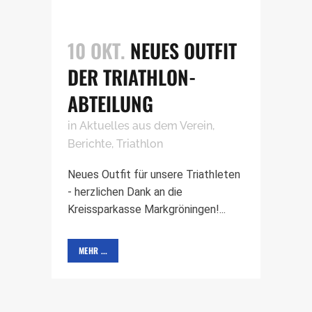
10 OKT.
NEUES OUTFIT
DER TRIATHLON-
ABTEILUNG
in
Aktuelles aus dem Verein
,
Berichte
,
Triathlon
Neues Outfit für unsere Triathleten
- herzlichen Dank an die
Kreissparkasse Markgröningen!...
MEHR ...