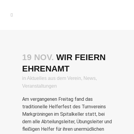
19 NOV.
WIR FEIERN
EHRENAMT
in
Aktuelles aus dem Verein
,
News
,
Veranstaltungen
Am vergangenen Freitag fand das
traditionelle Helferfest des Turnvereins
Markgröningen im Spitalkeller statt, bei
dem alle Abteilungsleiter, Übungsleiter und
fleißigen Helfer für ihren unermüdlichen