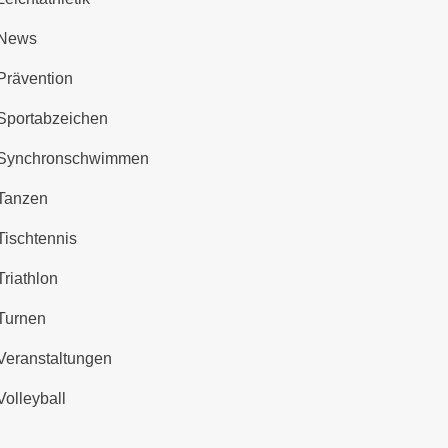
News
Prävention
Sportabzeichen
Synchronschwimmen
Tanzen
Tischtennis
Triathlon
Turnen
Veranstaltungen
Volleyball