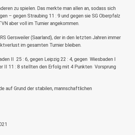
eren zu spielen. Das merkte man allen an, sodass sich
agen – gegen Straubing 11 : 9 und gegen sie SG Oberpfalz
TVN aber voll im Turnier angekommen.
S Gersweiler (Saarland), der in den letzten Jahren immer
nktverlust im gesamten Turnier bleiben.
aden II
25 : 6, gegen Leipzig 22 : 4, gegen
Wiesbaden I
r II 11 : 8 stellten den Erfolg mit 4 Punkten
Vorsprung
e auf Grund der stabilen, mannschaftlichen
2021