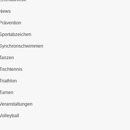
News
Prävention
Sportabzeichen
Synchronschwimmen
Tanzen
Tischtennis
Triathlon
Turnen
Veranstaltungen
Volleyball