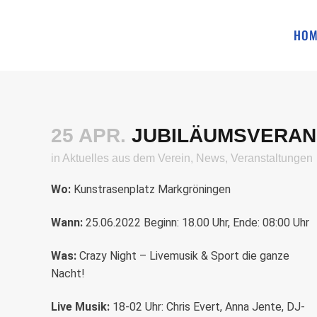
HOM
25 APR.
JUBILÄUMSVERANS
in
Aktuelles aus dem Verein
,
News
,
Veranstaltungen
Wo:
Kunstrasenplatz Markgröningen
Wann:
25.06.2022 Beginn: 18.00 Uhr, Ende: 08:00 Uhr
Was:
Crazy Night – Livemusik & Sport die ganze
Nacht!
Live Musik:
18-02 Uhr: Chris Evert, Anna Jente, DJ-