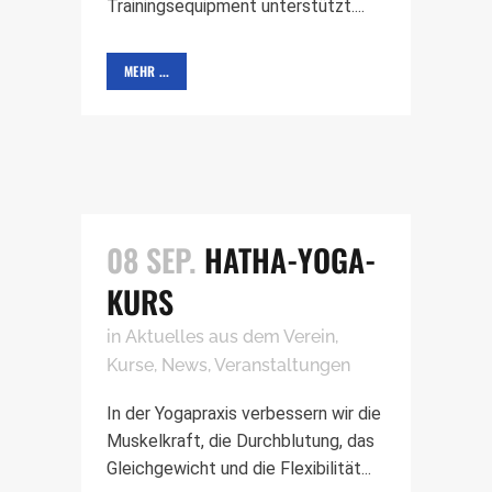
Trainingsequipment unterstützt....
MEHR ...
08 SEP.
HATHA-YOGA-
KURS
in
Aktuelles aus dem Verein
,
Kurse
,
News
,
Veranstaltungen
In der Yogapraxis verbessern wir die
Muskelkraft, die Durchblutung, das
Gleichgewicht und die Flexibilität...