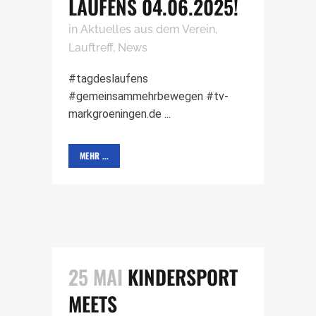
LAUFENS 04.06.2025!
in
Aktuelles aus dem Verein
,
Lauftreff
,
News
#tagdeslaufens
#gemeinsammehrbewegen #tv-
markgroeningen.de ...
MEHR ...
25 MAI
KINDERSPORT
MEETS