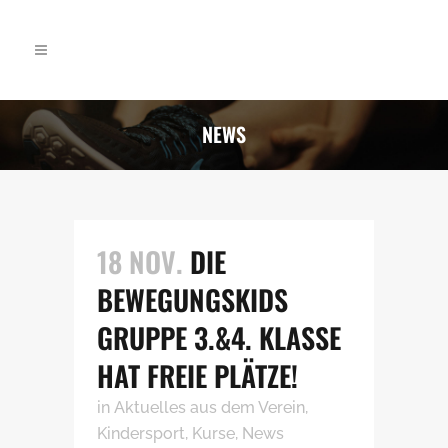
NEWS
18 NOV.
DIE
BEWEGUNGSKIDS
GRUPPE 3.&4. KLASSE
HAT FREIE PLÄTZE!
in
Aktuelles aus dem Verein
,
Kindersport
,
Kurse
,
News