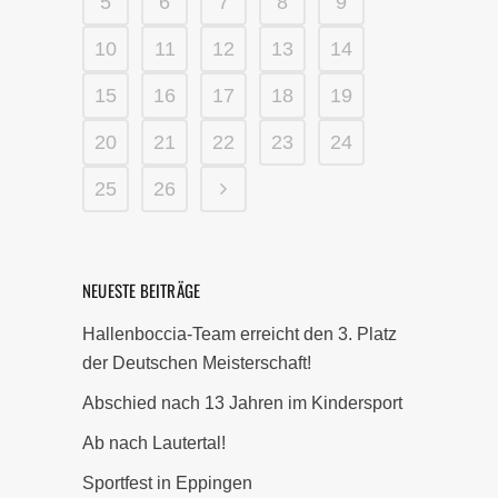
5
6
7
8
9
10
11
12
13
14
15
16
17
18
19
20
21
22
23
24
25
26
NEUESTE BEITRÄGE
Hallenboccia-Team erreicht den 3. Platz
der Deutschen Meisterschaft!
Abschied nach 13 Jahren im Kindersport
Ab nach Lautertal!
Sportfest in Eppingen