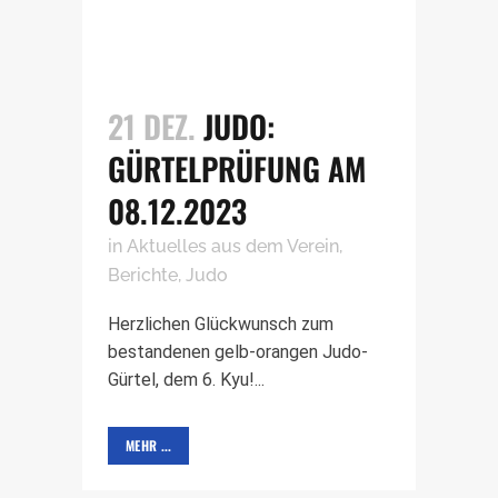
21 DEZ.
JUDO:
GÜRTELPRÜFUNG AM
08.12.2023
in
Aktuelles aus dem Verein
,
Berichte
,
Judo
Herzlichen Glückwunsch zum
bestandenen gelb-orangen Judo-
Gürtel, dem 6. Kyu!...
MEHR ...