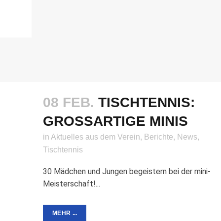
08 FEB.
TISCHTENNIS:
GROSSARTIGE MINIS
in
Aktuelles aus dem Verein
,
Berichte
,
News
,
Tischtennis
30 Mädchen und Jungen begeistern bei der mini-
Meisterschaft!...
MEHR ...