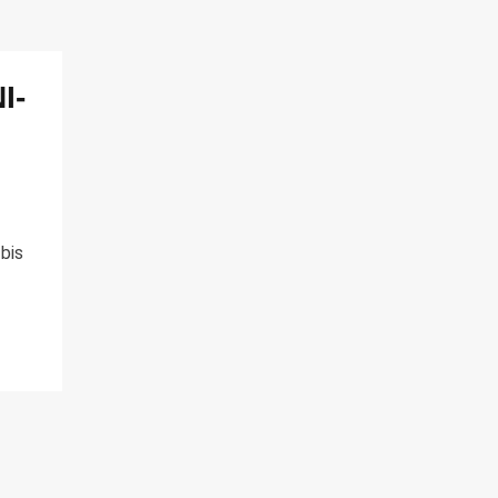
I-
bis