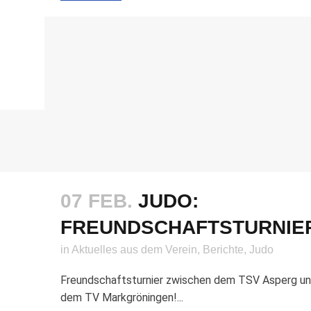
07 FEB.
JUDO:
FREUNDSCHAFTSTURNIE
in
Aktuelles aus dem Verein
,
Berichte
,
Judo
Freundschaftsturnier zwischen dem TSV Asperg u
dem TV Markgröningen!...