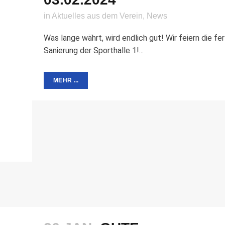
in
Aktuelles aus dem Verein
,
News
Was lange währt, wird endlich gut! Wir feiern die fer
Sanierung der Sporthalle 1!...
MEHR ...