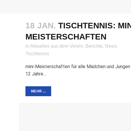
18 JAN.
TISCHTENNIS: MIN
MEISTERSCHAFTEN
in
Aktuelles aus dem Verein
,
Berichte
,
News
,
Tischtennis
mini-Meisterschaften für alle Mädchen und Jungen 
12 Jahre....
MEHR ...