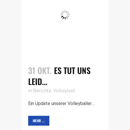
31 OKT.
ES TUT UNS
LEID…
in
Berichte
,
Volleyball
Ein Update unserer Volleyballer....
MEHR ...